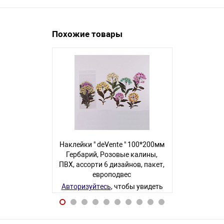
Похожие товары
Наклейки " deVente " 100*200мм
Наклейки 
Гербарий, Розовые калины,
Рептилии, 
ПВХ, ассорти 6 дизайнов, пакет,
многора
европодвес
ев
Авторизуйтесь
, чтобы увидеть
Авторизуйте
цену
78 товаров
4