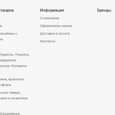
товаров
Информация
Бренды
О компании
ры
Оформление заказа
 альбомы с
Доставка и оплата
ми
Контакты
 Грамоты. Плакаты.
украшения
ьские. Конверты
ажки, вымпелы,
я флага
нные товары,
имия и косметика
оборудование