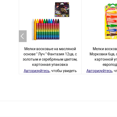
Мелки восковые на масляной
Мелки восковы
основе " Луч " Фантазия 12цв, с
Морковки 6цв, 
золотым и серебряным цветом,
картонной у
картонная упаковка
европод
Авторизуйтесь
, чтобы увидеть
Авторизуйтесь
, 
цену
цену
107 товаров
58 то