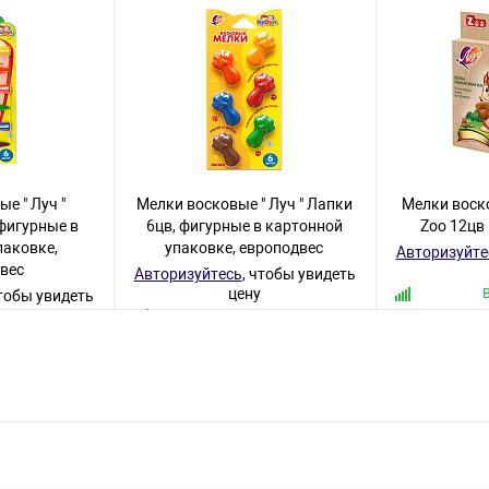
е " Луч "
Мелки восковые " Луч " Лапки
Мелки воско
фигурные в
6цв, фигурные в картонной
Zoo 12цв
паковке,
упаковке, европодвес
Авторизуйте
вес
Авторизуйтесь
, чтобы увидеть
цену
чтобы увидеть
36 товаров
варов