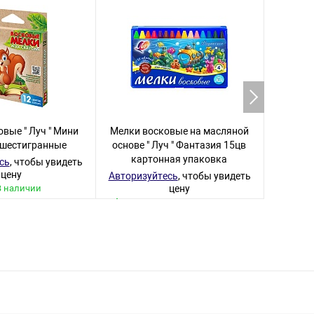
вые " Луч " Мини
Мелки восковые на масляной
Мелки в
 шестигранные
основе " Луч " Фантазия 15цв
1
картонная упаковка
сь
, чтобы увидеть
Авториз
цену
Авторизуйтесь
, чтобы увидеть
В наличии
цену
97 товаров