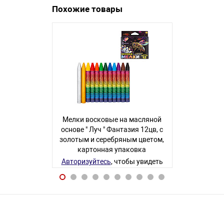
Похожие товары
Мелки восковые на масляной
Мелки во
основе " Луч " Фантазия 12цв, с
Морковки 
золотым и серебряным цветом,
картонн
картонная упаковка
ев
Авторизуйтесь
, чтобы увидеть
Авторизуйте
цену
107 товаров