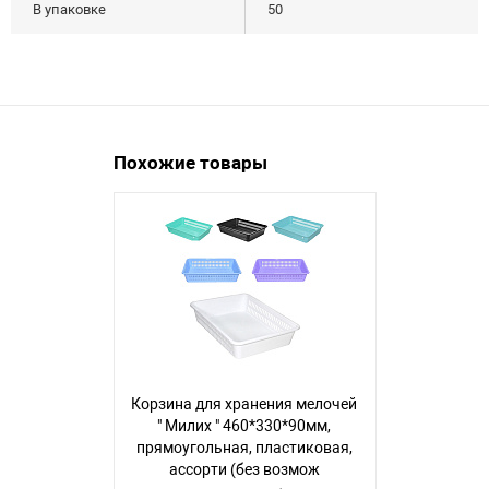
В упаковке
50
Похожие товары
Корзина для хранения мелочей
Корзина для
" Милих " 460*330*90мм,
" Милих "
прямоугольная, пластиковая,
прямоугольн
ассорти (без возмож
ассорти