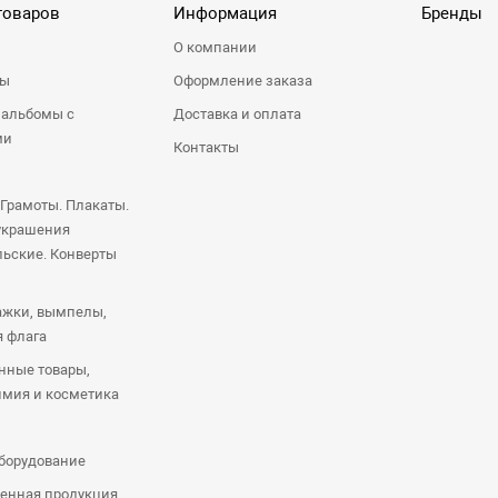
товаров
Информация
Бренды
О компании
ры
Оформление заказа
 альбомы с
Доставка и оплата
ми
Контакты
 Грамоты. Плакаты.
украшения
ьские. Конверты
ажки, вымпелы,
я флага
нные товары,
имия и косметика
оборудование
енная продукция