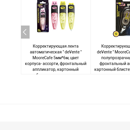
Корректирующая лента
Корректирующа
автоматическая " deVente "
deVente " MooreC
MooreCafe 5мм*6м, цвет
полупрозрачны
корпуса- ассорти, фронтальный
фронтальный а
аппликатор, картонный
картонный блисте
блистер, европодвес
Авторизуйтесь
, 
цену
Авторизуйтесь
, чтобы увидеть
цену
336 то
156 товаров