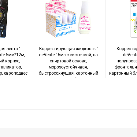
я лента "
Корректирующая жидкость "
Корректи
afe 5мм*12м,
deVente " 6мл с кисточкой, на
deVent
й корпус,
спиртовой основе,
полупроз
ппликатор,
морозоустойчивая,
фронтальн
р, европодвес
быстросохнущая, картонный
картонный бл
дисплей
чтобы увидеть
Авторизуйте
Авторизуйтесь
, чтобы увидеть
варов
цену
2
1296 товаров