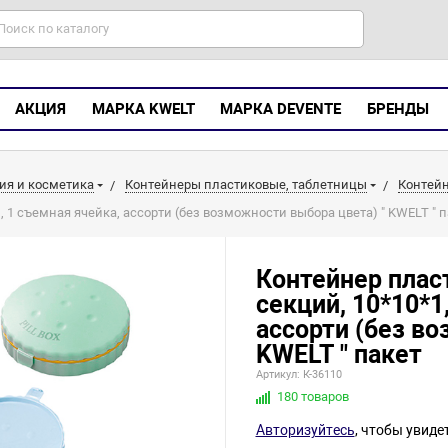
АКЦИЯ
МАРКА KWELT
МАРКА DEVENTE
БРЕНДЫ
ия и косметика
Контейнеры пластиковые, таблетницы
Контейн
 1 съемная ячейка, ассорти (без возможности выбора цвета) " KWELT " п
Контейнер плас
секций, 10*10*1
ассорти (без во
KWELT " пакет
Артикул: К-36110
180 товаров
Авторизуйтесь
, чтобы увиде