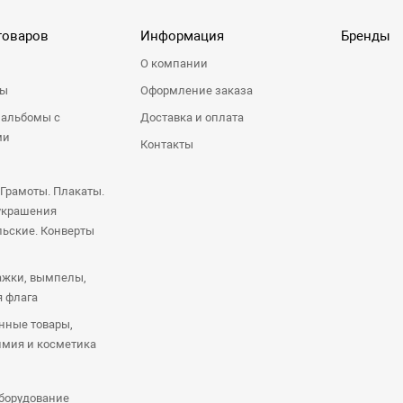
товаров
Информация
Бренды
О компании
ры
Оформление заказа
 альбомы с
Доставка и оплата
ми
Контакты
 Грамоты. Плакаты.
украшения
ьские. Конверты
ажки, вымпелы,
я флага
нные товары,
имия и косметика
оборудование