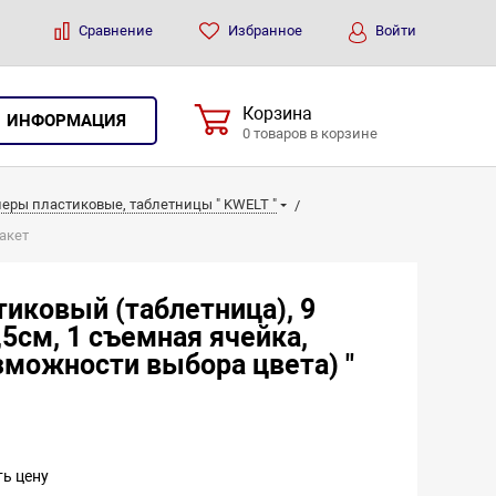
Сравнение
Избранное
Войти
Корзина
ИНФОРМАЦИЯ
0 товаров в корзине
еры пластиковые, таблетницы " KWELT "
акет
тиковый (таблетница), 9
,5см, 1 съемная ячейка,
зможности выбора цвета) "
ть цену