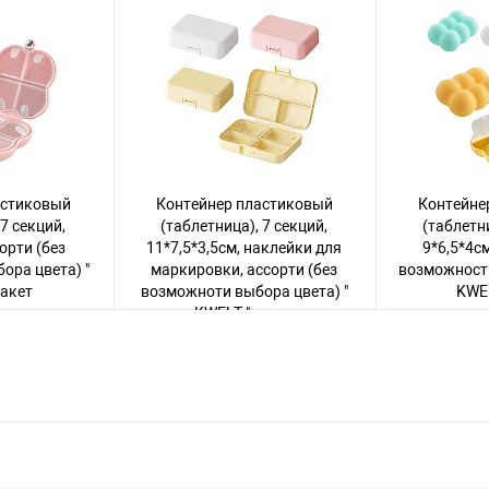
астиковый
Контейнер пластиковый
Контейне
 7 секций,
(таблетница), 7 секций,
(таблетни
сорти (без
11*7,5*3,5см, наклейки для
9*6,5*4см
ора цвета) "
маркировки, ассорти (без
возможности
пакет
возможноти выбора цвета) "
KWEL
KWELT " пакет
чтобы увидеть
Авторизуйте
Авторизуйтесь
, чтобы увидеть
варов
цену
182 товара