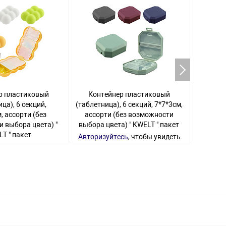
р пластиковый
Контейнер пластиковый
Конт
ца), 6 секций,
(таблетница), 6 секций, 7*7*3см,
(таблетн
, ассорти (без
ассорти (без возможности
1 съемна
 выбора цвета) "
выбора цвета) " KWELT " пакет
возмож
T " пакет
Авторизуйтесь
, чтобы увидеть
цену
сь
, чтобы увидеть
Авториз
цену
385 товаров
181 товар