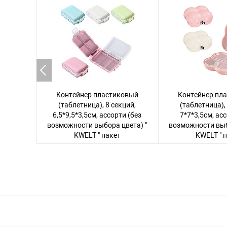
Контейнер пластиковый
Контейнер пл
(таблетница), 8 секций,
(таблетница),
6,5*9,5*3,5см, ассорти (без
7*7*3,5см, ас
возможности выбора цвета) "
возможности выб
KWELT " пакет
KWELT " 
Авторизуйтесь
, чтобы увидеть
Авторизуйтесь
, 
цену
цену
242 товара
160 то