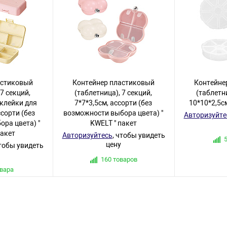
астиковый
Контейнер пластиковый
Контейне
 7 секций,
(таблетница), 7 секций,
(таблетни
аклейки для
7*7*3,5см, ассорти (без
10*10*2,5см
сорти (без
возможности выбора цвета) "
Авторизуйте
ра цвета) "
KWELT " пакет
пакет
Авторизуйтесь
, чтобы увидеть
цену
чтобы увидеть
160 товаров
овара