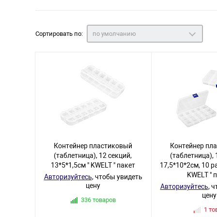
Сортировать по:
по умолчанию
Контейнер пластиковый
Контейнер пл
(таблетница), 12 секций,
(таблетница), 
13*5*1,5см " KWELT " пакет
17,5*10*2см, 10 р
KWELT " 
Авторизуйтесь
, чтобы увидеть
цену
Авторизуйтесь
, 
цену
336 товаров
1 то