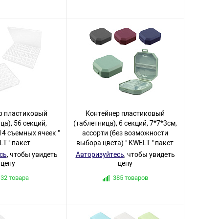
р пластиковый
Контейнер пластиковый
ца), 56 секций,
(таблетница), 6 секций, 7*7*3см,
14 съемных ячеек "
ассорти (без возможности
T " пакет
выбора цвета) " KWELT " пакет
сь
, чтобы увидеть
Авторизуйтесь
, чтобы увидеть
цену
цену
132 товара
385 товаров