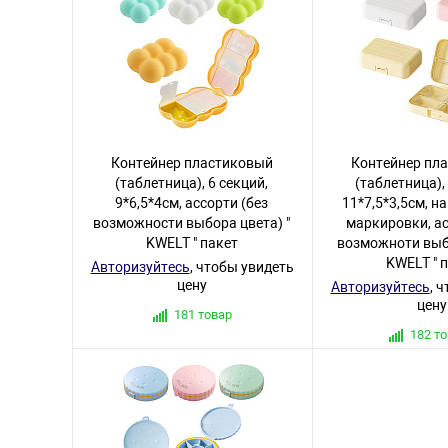
Контейнер пластиковый
Контейнер пл
(таблетница), 6 секций,
(таблетница),
9*6,5*4см, ассорти (без
11*7,5*3,5см, н
возможности выбора цвета) "
маркировки, ас
KWELT " пакет
возможноти выбо
KWELT " 
Авторизуйтесь
, чтобы увидеть
цену
Авторизуйтесь
, 
цену
181 товар
182 т