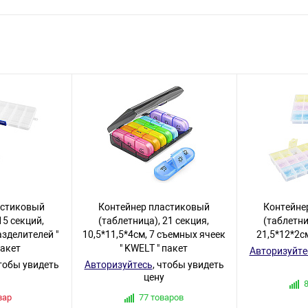
астиковый
Контейнер пластиковый
Контейне
15 секций,
(таблетница), 21 секция,
(таблетни
азделителей "
10,5*11,5*4см, 7 съемных ячеек
21,5*12*2см
пакет
" KWELT " пакет
Авторизуйте
чтобы увидеть
Авторизуйтесь
, чтобы увидеть
цену
вар
77 товаров