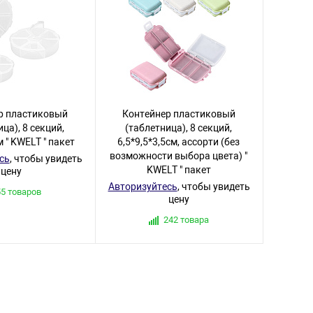
р пластиковый
Контейнер пластиковый
ца), 8 секций,
(таблетница), 8 секций,
 " KWELT " пакет
6,5*9,5*3,5см, ассорти (без
возможности выбора цвета) "
сь
, чтобы увидеть
KWELT " пакет
цену
Авторизуйтесь
, чтобы увидеть
55 товаров
цену
242 товара