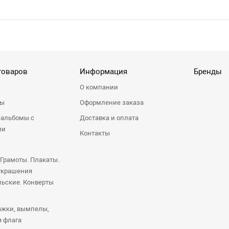
товаров
Информация
Бренды
О компании
ры
Оформление заказа
 альбомы с
Доставка и оплата
ми
Контакты
 Грамоты. Плакаты.
украшения
ьские. Конверты
ажки, вымпелы,
я флага