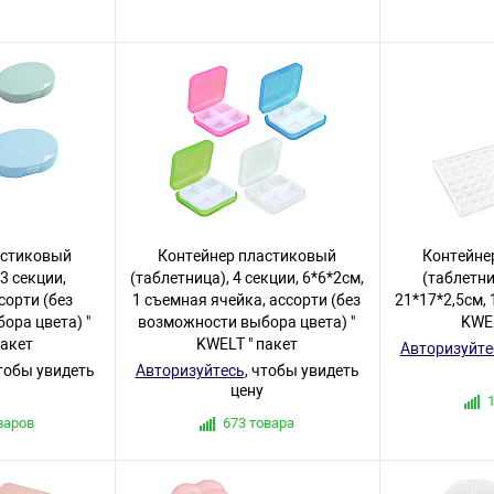
астиковый
Контейнер пластиковый
Контейне
 3 секции,
(таблетница), 4 секции, 6*6*2см,
(таблетни
ссорти (без
1 съемная ячейка, ассорти (без
21*17*2,5см, 
ора цвета) "
возможности выбора цвета) "
KWEL
пакет
KWELT " пакет
Авторизуйте
чтобы увидеть
Авторизуйтесь
, чтобы увидеть
цену
варов
673 товара