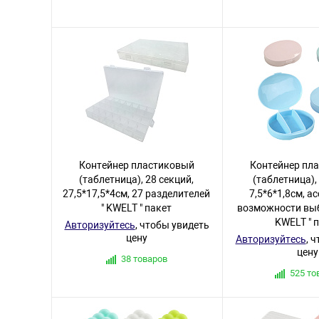
Контейнер пластиковый
Контейнер пл
(таблетница), 28 секций,
(таблетница),
27,5*17,5*4см, 27 разделителей
7,5*6*1,8см, а
" KWELT " пакет
возможности выб
KWELT " 
Авторизуйтесь
, чтобы увидеть
цену
Авторизуйтесь
, 
цену
38 товаров
525 то