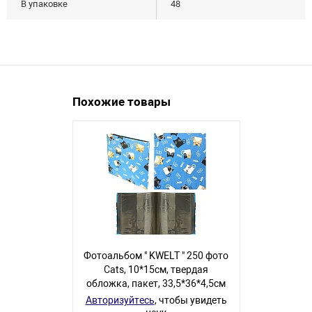
В упаковке
48
Похожие товары
Фотоальбом " KWELT " 250 фото
Фотоальбом "
Cats, 10*15см, твердая
Перья, 10
обложка, пакет, 33,5*36*4,5см
обложка, 
бокс, в терм
Авторизуйтесь
, чтобы увидеть
2