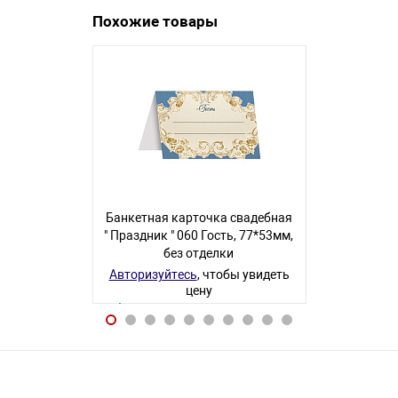
Похожие товары
Банкетная карточка свадебная
Банкетная к
" Праздник " 060 Гость, 77*53мм,
" Праздник "
без отделки
77*53мм
Авторизуйтесь
, чтобы увидеть
Авторизуйте
цену
140 товаров
1