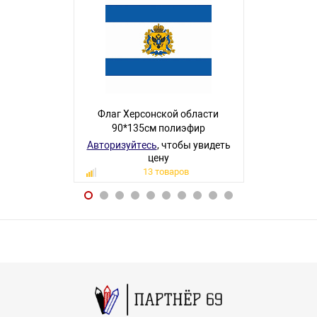
Флаг Херсонской области
Флаг Ро
90*135см полиэфир
100*150см
мокрый шел
Авторизуйтесь
, чтобы увидеть
цену
Авторизуйте
13 товаров