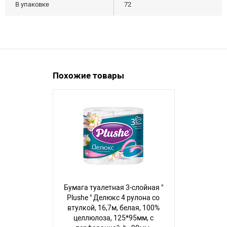
В упаковке
72
Похожие товары
Бумага туалетная 3-слойная "
Бумага туал
Plushe " Делюкс 4 рулона со
Plushe " Pre
втулкой, 16,7м, белая, 100%
Blossom 6 ру
целлюлоза, 125*95мм, с
15м, персик