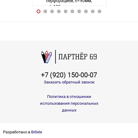
перфорацией, h=90мм,
125*95мм,
d=105мм, с принтом
h=95мм, d=
Авторизуйтесь
, чтобы увидеть
Авторизуйте
цену
124 товара
+7 (920) 150-00-07
Заказать обратный звонок
Политика в отношении
использования персональных
данных
Разработано в
Bitlate