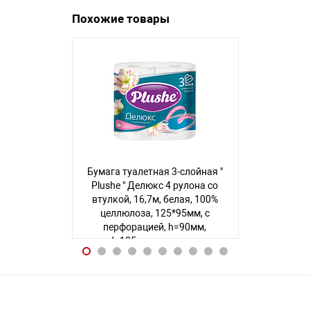
Похожие товары
Бумага туалетная 3-слойная "
Бумага туал
Plushe " Делюкс 4 рулона со
Plushe " Pre
втулкой, 16,7м, белая, 100%
Blossom 6 ру
целлюлоза, 125*95мм, с
15м, персик
перфорацией, h=90мм,
125*95мм,
d=105мм, с принтом
h=95мм, d=
Авторизуйтесь
, чтобы увидеть
Авторизуйте
цену
124 товара